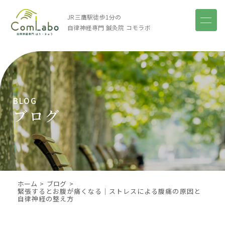
JR三鷹駅徒歩1分の
自律神経専門 鍼灸院
コモラボ
BLOG
ブログ
ホーム
ブログ
緊張するとお腹が痛くなる｜ストレスによる腹痛の原因と
自律神経の整え方