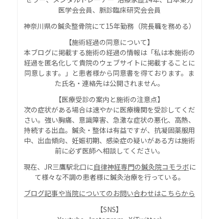
医学会会員、脈診臨床研究会会員
神奈川県の鍼灸整骨院にて15年勤務（院長職を務める）
【施術経過の同意について】
本ブログに掲載する施術の経過の情報は「私は本施術の
経過を匿名化して貴院のウェブサイトに掲載することに
同意します。」と患者様から同意書を得ております。ま
た氏名・連絡先は公開されません。
【
医療受診の案内と施術の注意点
】
次の症状がある場合は速やかに医療機関を受診してくだ
さい。強い胸痛、意識障害、急激な症状の悪化、高熱、
持続する出血。鍼灸・整体は有益ですが、抗凝固薬服用
中、出血傾向、妊娠初期、感染症の疑いがある方は施術
前に必ず医師へ相談してください。
現在、JR三鷹駅北口に
自律神経専門の鍼灸院コモラボ
に
て様々な不調の患者様に鍼灸治療を行っている。
ブログ記事や当院についてのお問い合わせはこちらから
【SNS】