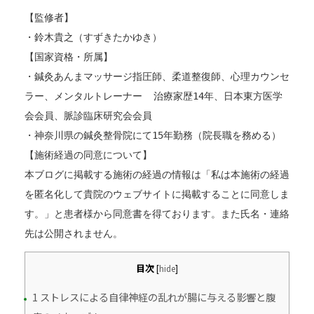
【監修者】
・鈴木貴之（すずきたかゆき）
【国家資格・所属】
・鍼灸あんまマッサージ指圧師、柔道整復師、心理カウンセ
ラー、メンタルトレーナー  治療家歴14年、日本東方医学
会会員、脈診臨床研究会会員
・神奈川県の鍼灸整骨院にて15年勤務（院長職を務める）
【施術経過の同意について】
本ブログに掲載する施術の経過の情報は「私は本施術の経過
を匿名化して貴院のウェブサイトに掲載することに同意しま
す。」と患者様から同意書を得ております。また氏名・連絡
先は公開されません。
目次
[
hide
]
1 ストレスによる自律神経の乱れが腸に与える影響と腹