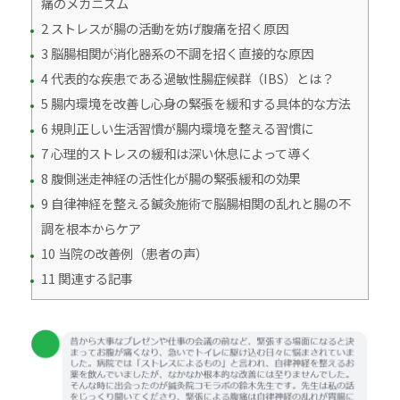
痛のメカニズム
2 ストレスが腸の活動を妨げ腹痛を招く原因
3 脳腸相関が消化器系の不調を招く直接的な原因
4 代表的な疾患である過敏性腸症候群（IBS）とは？
5 腸内環境を改善し心身の緊張を緩和する具体的な方法
6 規則正しい生活習慣が腸内環境を整える習慣に
7 心理的ストレスの緩和は深い休息によって導く
8 腹側迷走神経の活性化が腸の緊張緩和の効果
9 自律神経を整える鍼灸施術で脳腸相関の乱れと腸の不
調を根本からケア
10 当院の改善例（患者の声）
11 関連する記事