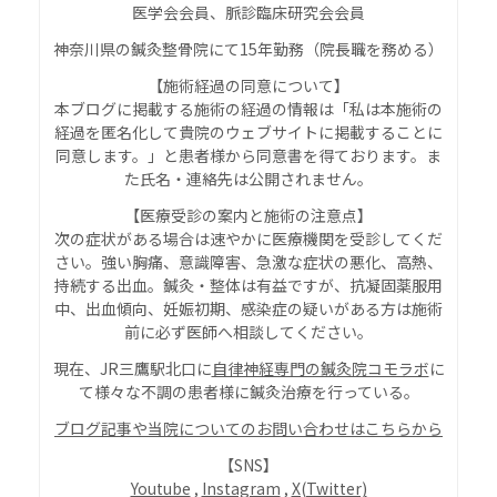
医学会会員、脈診臨床研究会会員
神奈川県の鍼灸整骨院にて15年勤務（院長職を務める）
【施術経過の同意について】
本ブログに掲載する施術の経過の情報は「私は本施術の
経過を匿名化して貴院のウェブサイトに掲載することに
同意します。」と患者様から同意書を得ております。ま
た氏名・連絡先は公開されません。
【
医療受診の案内と施術の注意点
】
次の症状がある場合は速やかに医療機関を受診してくだ
さい。強い胸痛、意識障害、急激な症状の悪化、高熱、
持続する出血。鍼灸・整体は有益ですが、抗凝固薬服用
中、出血傾向、妊娠初期、感染症の疑いがある方は施術
前に必ず医師へ相談してください。
現在、JR三鷹駅北口に
自律神経専門の鍼灸院コモラボ
に
て様々な不調の患者様に鍼灸治療を行っている。
ブログ記事や当院についてのお問い合わせはこちらから
【SNS】
Youtube
,
Instagram
,
X(Twitter)