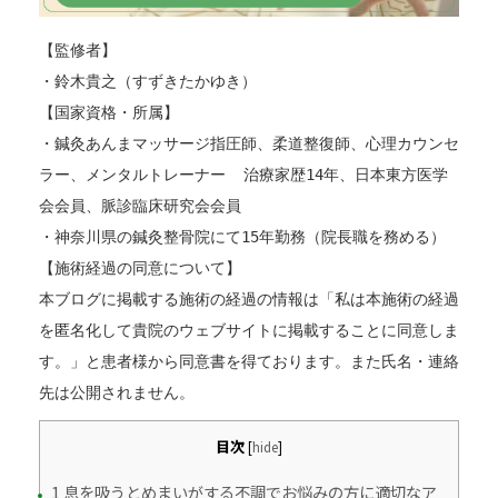
【監修者】
・鈴木貴之（すずきたかゆき）
【国家資格・所属】
・鍼灸あんまマッサージ指圧師、柔道整復師、心理カウンセ
ラー、メンタルトレーナー  治療家歴14年、日本東方医学
会会員、脈診臨床研究会会員
・神奈川県の鍼灸整骨院にて15年勤務（院長職を務める）
【施術経過の同意について】
本ブログに掲載する施術の経過の情報は「私は本施術の経過
を匿名化して貴院のウェブサイトに掲載することに同意しま
す。」と患者様から同意書を得ております。また氏名・連絡
先は公開されません。
目次
[
hide
]
1 息を吸うとめまいがする不調でお悩みの方に適切なア