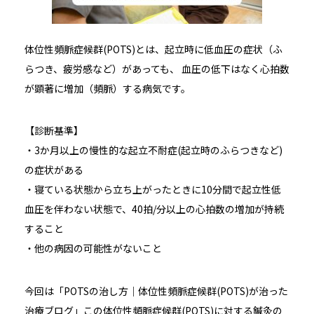
体位性頻脈症候群(POTS)とは、起立時に低血圧の症状（ふ
らつき、疲労感など）があっても、 血圧の低下はなく心拍数
が顕著に増加（頻脈）する病気です。
【診断基準】
・3
か月以上の慢性的な起立不耐症(起立時のふらつきなど)
の症状がある
・寝ている状態から立ち上がったときに10分間で起立性低
血圧を伴わない状態で、40拍/分以上の心拍数の増加が持続
すること
・他の病因の可能性がないこと
今回は「POTSの治し方｜体位性頻脈症候群(POTS)が治った
治療ブログ」この体位性頻脈症候群(POTS)に対する鍼灸の