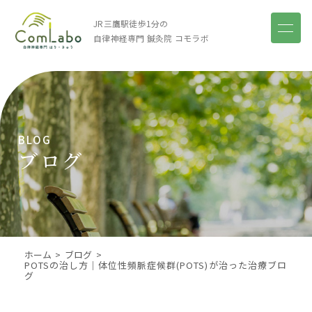
JR三鷹駅徒歩1分の
自律神経専門 鍼灸院
コモラボ
BLOG
ブログ
ホーム
ブログ
POTSの治し方｜体位性頻脈症候群(POTS)が治った治療ブロ
グ