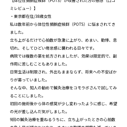
【体位性頻脈症候群（POTS）が改善された方の感想（口コ
ミレビュー）】
・東京都在住/38歳女性
私は数年前から体位性頻脈症候群（POTS）に悩まされてき
ました。
立ち上がるだけで心拍数が急激に上がり、めまい、動悸、息
切れ、そしてひどい倦怠感に襲われる日々です。
病院では複数の薬を処方されましたが、効果は限定的で、副
作用に苦しむこともありました。
日常生活は制限され、外出もままならず、将来への不安ばか
りが募っていました。
そんな中、知人の勧めで鍼灸治療をコモラボさんで試してみ
ることにしました。
初回の施術後から体の感覚が少し変わったように感じ、希望
の光が差し込んだ気がしました。
9回の鍼灸治療を重ねるうちに、立ち上がったときの心拍数