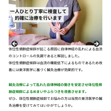
体位性頻脈症候群が起こる原因に自律神経の乱れによる血流
のコントロールの失調であると解説しました。
体位性頻脈症候群は血流の機能低下によるものであるため改
善には東洋医学に基づく鍼灸治療が効果的です。
鍼灸治療によって乱れた自律神経の働きを安定させ体位性頻
脈症候群によるめまいやふらつきを改善させます
。
ぜひ、体位性頻脈症候群でお悩みの方は当院の東洋医学の鍼
灸治療を受けてみてはいかがでしょうか。