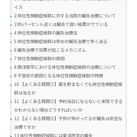
イス
2 体位性頻脈症候群に対する当院の鍼灸治療について
3 85パーセント近くは鍼灸で良い結果がでている
4 体位性頻脈症候群の鍼灸治療法
5 体位性頻脈症候群は早めの鍼灸治療で早く治る
6 鍼灸治療で効果が起こるメカニズム
7 体位性頻脈症候群の原因
8 西洋医学における体位性頻脈症候群の治療について
9 不登校の原因となる体位性頻脈症候群の特徴
10 【よくある質問①】薬を飲まなくても体位性頻脈症候
群は治るか
11 【よくある質問②】予約当日にならないと来院できる
かわからない場合どうすればいいか
12 【よくある質問③】子供が怖がってるが鍼灸は安全な
治療ですか
13 体位性頻脈症候群には東洋医学の鍼灸