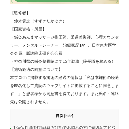
【監修者】
・鈴木貴之（すずきたかゆき）
【国家資格・所属】
・鍼灸あんまマッサージ指圧師、柔道整復師、心理カウンセ
ラー、メンタルトレーナー  治療家歴14年、日本東方医学
会会員、脈診臨床研究会会員
・神奈川県の鍼灸整骨院にて15年勤務（院長職を務める）
【施術経過の同意について】
本ブログに掲載する施術の経過の情報は「私は本施術の経過
を匿名化して貴院のウェブサイトに掲載することに同意しま
す。」と患者様から同意書を得ております。また氏名・連絡
先は公開されません。
目次
[
hide
]
1 体位性頻脈症候群(POTS)でお悩みの方に適切なアドバ