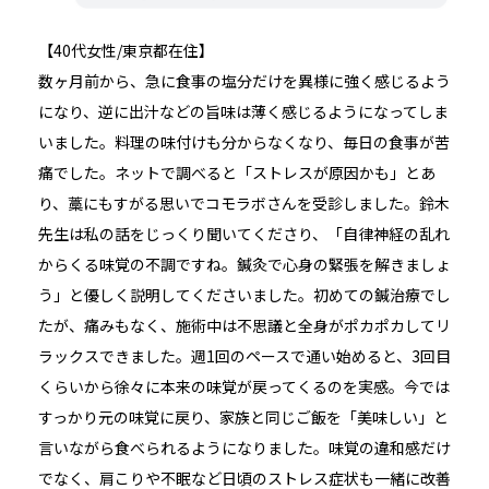
【40代女性/東京都在住】
数ヶ月前から、急に食事の塩分だけを異様に強く感じるよう
になり、逆に出汁などの旨味は薄く感じるようになってしま
いました。料理の味付けも分からなくなり、毎日の食事が苦
痛でした。ネットで調べると「ストレスが原因かも」とあ
り、藁にもすがる思いでコモラボさんを受診しました。鈴木
先生は私の話をじっくり聞いてくださり、「自律神経の乱れ
からくる味覚の不調ですね。鍼灸で心身の緊張を解きましょ
う」と優しく説明してくださいました。初めての鍼治療でし
たが、痛みもなく、施術中は不思議と全身がポカポカしてリ
ラックスできました。週1回のペースで通い始めると、3回目
くらいから徐々に本来の味覚が戻ってくるのを実感。今では
すっかり元の味覚に戻り、家族と同じご飯を「美味しい」と
言いながら食べられるようになりました。味覚の違和感だけ
でなく、肩こりや不眠など日頃のストレス症状も一緒に改善