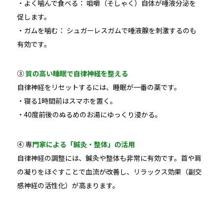
・よく噛んで食べる： 咀嚼（そしゃく）自体が唾液分泌を
促します。
・ガムを噛む： シュガーレスガムで唾液腺を刺激するのも
有効です。
③
質の高い睡眠で自律神経を整える
自律神経をリセットするには、睡眠が一番の薬です。
・寝る1時間前はスマホを置く。
・40度前後のぬるめのお湯にゆっくり浸かる。
④ 専
門家による「鍼灸・整体」の活用
自律神経の調整には、鍼灸や整体も非常に有効です。首や肩
の凝りをほぐすことで血流が改善し、リラックス効果（副交
感神経の活性化）が高まります。