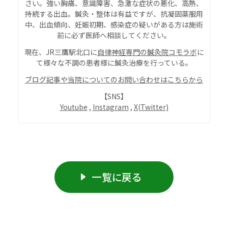
さい。強い胸痛、意識障害、急激な症状の悪化、高熱、
持続する出血。鍼灸・整体は有益ですが、抗凝固薬服用
中、出血傾向、妊娠初期、感染症の疑いがある方は施術
前に必ず医師へ相談してください。
現在、JR三鷹駅北口に
自律神経専門の鍼灸院コモラボ
に
て様々な不調の患者様に鍼灸治療を行っている。
ブログ記事や当院についてのお問い合わせはこちらから
【SNS】
Youtube
,
Instagram
,
X(Twitter)
一覧に戻る