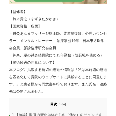
【監修者】
・鈴木貴之（すずきたかゆき）
【国家資格・所属】
・鍼灸あんまマッサージ指圧師、柔道整復師、心理カウンセ
ラー、メンタルトレーナー  治療家歴14年、日本東方医学
会会員、脈診臨床研究会会員
・神奈川県の鍼灸整骨院にて15年勤務（院長職を務める）
【施術経過の同意について】
本ブログに掲載する施術の経過の情報は「私は本施術の経過
を匿名化して貴院のウェブサイトに掲載することに同意しま
す。」と患者様から同意書を得ております。また氏名・連絡
先は公開されません。
目次
[
hide
]
1 【結論】味覚の変化は体からの「休め」のサインです