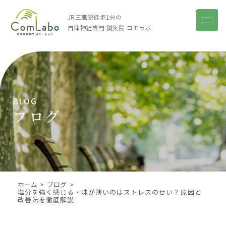
JR三鷹駅徒歩1分の
自律神経専門 鍼灸院
コモラボ
BLOG
ブログ
ホーム
ブログ
塩分を強く感じる・味が薄いのはストレスのせい？原因と
改善法を徹底解説