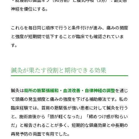
・就寝前の画面オフ（90分前）と腹式呼吸（3分）：副交感
神経を優位にする。
これらを毎日同じ順序で行うと条件付けが進み、痛みの頻度
と強度が短期間で低下することが臨床でも確認されていま
す。
鍼灸が果たす役割と期待できる効果
鍼灸は
局所の筋緊張緩和・血流改善・自律神経の調整
を通じ
て頭痛の発生頻度と痛みの強度を下げる補助療法です。私の
臨床経験では、首肩の筋緊張が強い患者に対して鍼灸を行う
と、施術直後から「頭が軽くなった」「締めつけ感が和らい
だ」と報告されることが多く、短期的な鎮痛効果と中長期の
再発予防の両面で有用でした。