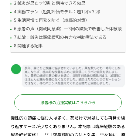
3 鍼灸が果たす役割と期待できる効果
4 実務プラン（短期評価モデル：週1回×3回）
5 生活習慣で再発を防ぐ（継続的対策）
6 患者の声（掲載同意済）—3回の鍼灸で改善した体験談
7 結論：鍼灸は頭痛緩和の有力な補助療法である
8 関連する記事
患者様の治療実績はこちらから
慢性的な頭痛に悩む人は多く、薬だけで対処しても再発を繰
り返すケースが少なくありません。本記事は臨床経験のある
鍼灸師が監修し、**「頭痛緩和の
方法と効果」**を軸に、原