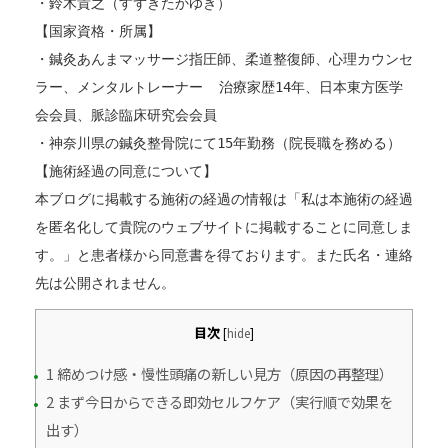
・鈴木貴之（すずきたかゆき）
【国家資格・所属】
・鍼灸あんまマッサージ指圧師、柔道整復師、心理カウンセ
ラー、メンタルトレーナー  治療家歴14年、日本東方医学
会会員、脈診臨床研究会会員
・神奈川県の鍼灸整骨院にて15年勤務（院長職を務める）
【施術経過の同意について】
本ブログに掲載する施術の経過の情報は「私は本施術の経過
を匿名化して貴院のウェブサイトに掲載することに同意しま
す。」と患者様から同意書を得ております。また氏名・連絡
先は公開されません。
目次
[
hide
]
1 締めつけ感・慢性頭痛の新しい見方（原因の再整理）
2 まず今日からできる即効セルフケア（実行順で効果を
出す）