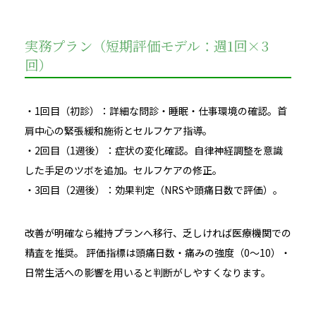
実務プラン（短期評価モデル：週1回×3
回）
・1回目（初診）：詳細な問診・睡眠・仕事環境の確認。首
肩中心の緊張緩和施術とセルフケア指導。
・2回目（1週後）：症状の変化確認。自律神経調整を意識
した手足のツボを追加。セルフケアの修正。
・3回目（2週後）：効果判定（NRSや頭痛日数で評価）。
改善が明確なら維持プランへ移行、乏しければ医療機関での
精査を推奨。 評価指標は頭痛日数・痛みの強度（0〜10）・
日常生活への影響を用いると判断がしやすくなります。