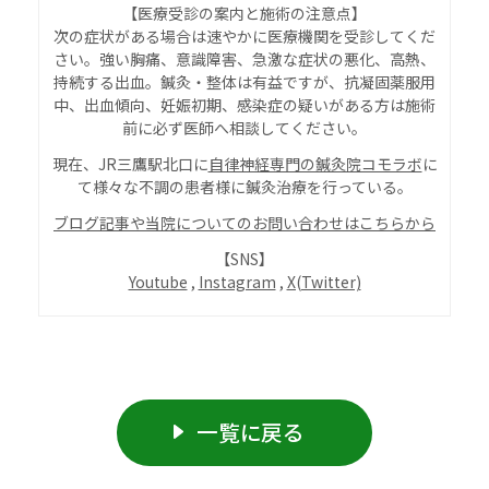
【
医療受診の案内と施術の注意点
】
次の症状がある場合は速やかに医療機関を受診してくだ
さい。強い胸痛、意識障害、急激な症状の悪化、高熱、
持続する出血。鍼灸・整体は有益ですが、抗凝固薬服用
中、出血傾向、妊娠初期、感染症の疑いがある方は施術
前に必ず医師へ相談してください。
現在、JR三鷹駅北口に
自律神経専門の鍼灸院コモラボ
に
て様々な不調の患者様に鍼灸治療を行っている。
ブログ記事や当院についてのお問い合わせはこちらから
【SNS】
Youtube
,
Instagram
,
X(Twitter)
一覧に戻る