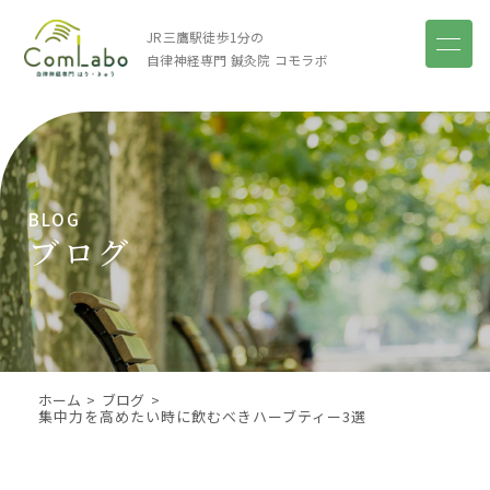
JR三鷹駅徒歩1分の
自律神経専門 鍼灸院
コモラボ
BLOG
ブログ
ホーム
ブログ
集中力を高めたい時に飲むべきハーブティー3選