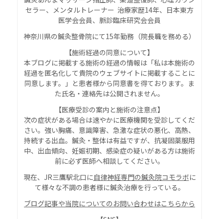
セラー、メンタルトレーナー 治療家歴14年、日本東方
医学会会員、脈診臨床研究会会員
神奈川県の鍼灸整骨院にて15年勤務（院長職を務める）
【施術経過の同意について】
本ブログに掲載する施術の経過の情報は「私は本施術の
経過を匿名化して貴院のウェブサイトに掲載することに
同意します。」と患者様から同意書を得ております。ま
た氏名・連絡先は公開されません。
【
医療受診の案内と施術の注意点
】
次の症状がある場合は速やかに医療機関を受診してくだ
さい。強い胸痛、意識障害、急激な症状の悪化、高熱、
持続する出血。鍼灸・整体は有益ですが、抗凝固薬服用
中、出血傾向、妊娠初期、感染症の疑いがある方は施術
前に必ず医師へ相談してください。
現在、JR三鷹駅北口に
自律神経専門の鍼灸院コモラボ
に
て様々な不調の患者様に鍼灸治療を行っている。
ブログ記事や当院についてのお問い合わせはこちらから