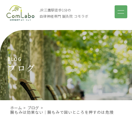
JR三鷹駅徒歩1分の
自律神経専門 鍼灸院
コモラボ
BLOG
ブログ
ホーム
ブログ
腸もみは効果ない｜腸もみで固いところを押すのは危険