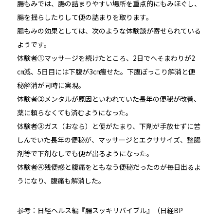
腸もみでは、腸の詰まりやすい場所を重点的にもみほぐし、
腸を揺らしたりして便の詰まりを取ります。
腸もみの効果としては、次のような体験談が寄せられている
ようです。
体験者①マッサージを続けたところ、2日でへそまわりが2
㎝減、5日目には下腹が3㎝痩せた。下腹ぽっこり解消と便
秘解消が同時に実現。
体験者②メンタルが原因といわれていた長年の便秘が改善、
薬に頼らなくても済むようになった。
体験者③ガス（おなら）と便がたまり、下剤が手放せずに苦
しんでいた長年の便秘が、マッサージとエクササイズ、整腸
剤等で下剤なしでも便が出るようになった。
体験者④残便感と腹痛をともなう便秘だったのが毎日出るよ
うになり、腹痛も解消した。
参考：日経ヘルス編『腸スッキリバイブル』（日経BP