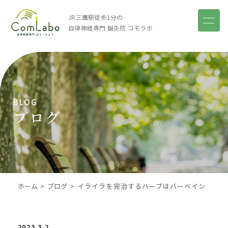
JR三鷹駅徒歩1分の
自律神経専門 鍼灸院
コモラボ
BLOG
ブログ
ホーム
ブログ
イライラを完治するハーブはバーベイン
2023.3.2