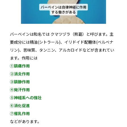
バーベインは和名では クマツヅラ（熊葛）と呼びます。主
要成分には精油(シトラール)、イリドイド配糖体(ベルベナ
リン)、苦味質、タンニン、アルカロイドなどが含まれてい
ます。作用には
①鎮痛作用
②消炎作用
③鎮静作用
④発汗作用
⑤神経系への強壮
⑥消化促進
⑦催乳作用
などがあります。