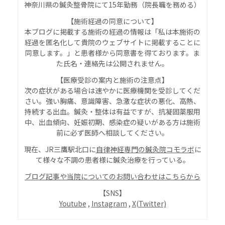
神奈川県の鍼灸整骨院にて15年勤務（院長職を務める）
【施術経過の同意について】
本ブログに掲載する施術の経過の情報は「私は本施術の
経過を匿名化して貴院のウェブサイトに掲載することに
同意します。」と患者様から同意書を得ております。ま
た氏名・連絡先は公開されません。
【
医療受診の案内と施術の注意点
】
次の症状がある場合は速やかに医療機関を受診してくだ
さい。強い胸痛、意識障害、急激な症状の悪化、高熱、
持続する出血。鍼灸・整体は有益ですが、抗凝固薬服用
中、出血傾向、妊娠初期、感染症の疑いがある方は施術
前に必ず医師へ相談してください。
現在、JR三鷹駅北口に
自律神経専門の鍼灸院コモラボ
に
て様々な不調の患者様に鍼灸治療を行っている。
ブログ記事や当院についてのお問い合わせはこちらから
【SNS】
Youtube
,
Instagram
,
X(Twitter)