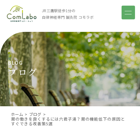
JR三鷹駅徒歩1分の
自律神経専門 鍼灸院
コモラボ
BLOG
ブログ
ホーム
ブログ
胃の働きを良くするには六君子湯？胃の機能低下の原因と
すぐできる改善策5選