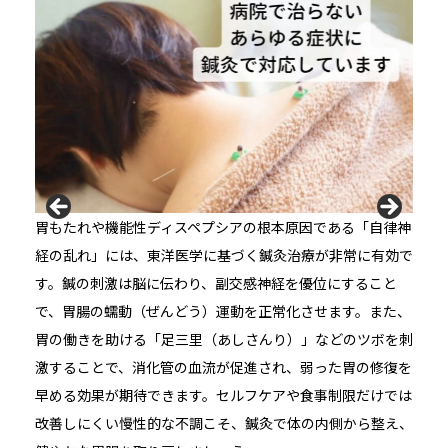
胃もたれや機能性ディスペプシアの根本原因である「自律神
経の乱れ」には、東洋医学に基づく鍼灸治療が非常に有効で
す。鍼の刺激は脳に伝わり、副交感神経を優位にすること
で、胃腸の蠕動（ぜんどう）運動を正常化させます。また、
胃の働きを助ける「足三里（あしさんり）」などのツボを刺
激することで、消化管の血流が促進され、弱った胃の修復を
早める効果が期待できます。セルフケアや食事制限だけでは
改善しにくい慢性的な不調こそ、鍼灸で体の内側から整え、