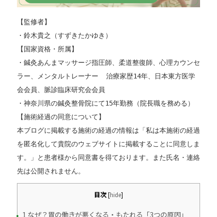
【監修者】
・鈴木貴之（すずきたかゆき）
【国家資格・所属】
・鍼灸あんまマッサージ指圧師、柔道整復師、心理カウンセ
ラー、メンタルトレーナー  治療家歴14年、日本東方医学
会会員、脈診臨床研究会会員
・神奈川県の鍼灸整骨院にて15年勤務（院長職を務める）
【施術経過の同意について】
本ブログに掲載する施術の経過の情報は「私は本施術の経過
を匿名化して貴院のウェブサイトに掲載することに同意しま
す。」と患者様から同意書を得ております。また氏名・連絡
先は公開されません。
目次
[
hide
]
1 なぜ？胃の働きが悪くなる・もたれる「3つの原因」