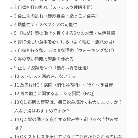
2 自律神経の乱れ（ストレスや睡眠不足）
3 食生活の乱れ（暴飲暴食・脂っこい食事）
4 機能性ディスペプシアの可能性
5 【結論】胃の働きを良くする5つの対策・生活習慣
6 胃に優しい食事を心がける（よく噛む・腹八分目）
7 自律神経を整える適度な運動（ウォーキングなど）
8 質の高い睡眠で胃腸を休める
9 正しい姿勢を保つ（猫背は胃を圧迫）
10 ストレスを溜め込まない工夫
11 放置はNG！病院（消化器内科）へ行くべき目安
12 胃の働きに関するよくある質問（FAQ）
13 Q1. 市販の胃薬は、毎日飲み続けても大丈夫ですか？
六君子湯はおすすめですか？
14 Q2. 胃の働きを良くする飲み物・避けるべき飲み物
は？
15 Q3. ストレスを感じていなくても胃がもたれるのはな