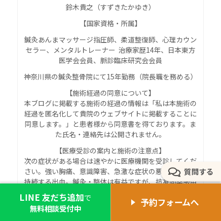
鈴木貴之（すずきたかゆき）
【国家資格・所属】
鍼灸あんまマッサージ指圧師、柔道整復師、心理カウン
セラー、メンタルトレーナー 治療家歴14年、日本東方
医学会会員、脈診臨床研究会会員
神奈川県の鍼灸整骨院にて15年勤務（院長職を務める）
【施術経過の同意について】
本ブログに掲載する施術の経過の情報は「私は本施術の
経過を匿名化して貴院のウェブサイトに掲載することに
同意します。」と患者様から同意書を得ております。ま
た氏名・連絡先は公開されません。
【
医療受診の案内と施術の注意点
】
次の症状がある場合は速やかに医療機関を受診してくだ
さい。強い胸痛、意識障害、急激な症状の悪化、高熱、
質問する
持続する出血。鍼灸・整体は有益ですが、抗凝固薬服用
中、出血傾向、妊娠初期、感染症の疑いがある方は施術
LINE 友だち追加
で
予約フォームへ
前に必ず医師へ相談してください。
無料相談受付中
現在、JR三鷹駅北口に
自律神経専門の鍼灸院コモラボ
に