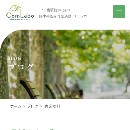
JR三鷹駅徒歩1分の
自律神経専門 鍼灸院
コモラボ
BLOG
ブログ
ホーム
ブログ
循環器科