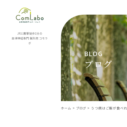
JR三鷹駅徒歩1分の
自律神経専門 鍼灸院
コモラ
ボ
BLOG
ブログ
ホーム
ブログ
うつ病はご飯が食べ