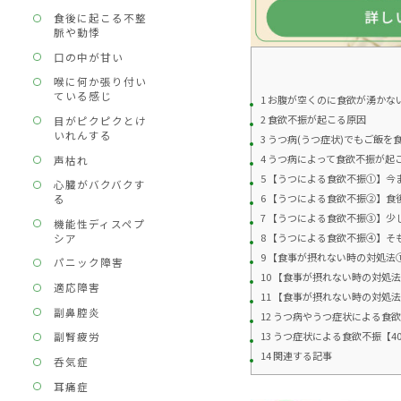
食後に起こる不整
脈や動悸
口の中が甘い
喉に何か張り付い
ている感じ
1 お腹が空くのに食欲が湧か
2 食欲不振が起こる原因
目がピクピクとけ
いれんする
3 うつ病(うつ症状)でもご飯
4 うつ病によって食欲不振が起
声枯れ
5 【うつによる食欲不振①】
心臓がバクバクす
6 【うつによる食欲不振②】食
る
7 【うつによる食欲不振③】
機能性ディスペプ
8 【うつによる食欲不振④】
シア
9 【食事が摂れない時の対処法
パニック障害
10 【食事が摂れない時の対処
適応障害
11 【食事が摂れない時の対処
副鼻腔炎
12 うつ病やうつ症状による食
13 うつ症状による食欲不振【4
副腎疲労
14 関連する記事
呑気症
耳痛症