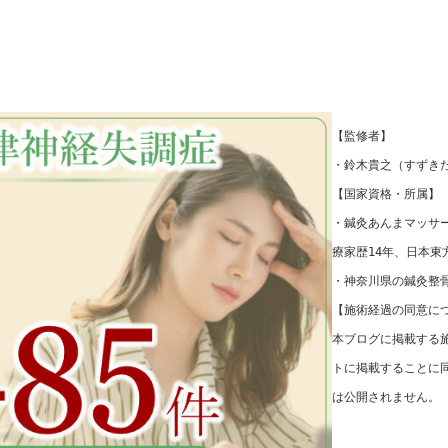
【監修者】
・鈴木貴之（すずき
【国家資格・所属】
・鍼灸あんまマッサ
療家歴14年、日本東
・神奈川県の鍼灸整骨
【施術経過の同意に
本ブログに掲載する
トに掲載することに
は公開されません。