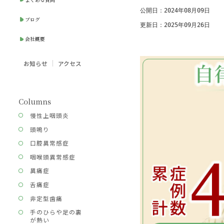
公開日：2024年08月09日
ブログ
更新日：2025年09月26日
会社概要
お知らせ
アクセス
Columns
慢性上咽頭炎
頭鳴り
口腔異常感症
咽喉頭異常感症
異痛症
舌痛症
非定型歯痛
手のひらや足の裏
が熱い