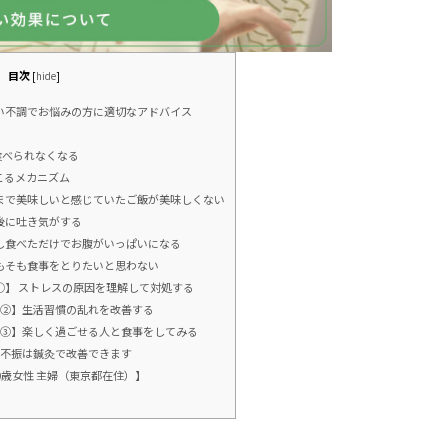
目次
[
hide
]
ない不調でお悩みの方に適切なアドバイス
を食べられなくなる
こるメカニズム
今まで美味しいと感じていたご飯が美味しくない
後に吐き気がする
少し食べただけでお腹がいっぱいになる
そもそも食事をとりたいと思わない
①】 ストレスの原因を理解して対処する
法②】生活習慣の乱れを改善する
法③】楽しく過ごせる人と食事をしてみる
欲不振は鍼灸で改善できます
0歳女性 主婦（東京都在住）】