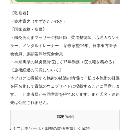
【監修者】
・鈴木貴之（すずきたかゆき）
【国家資格・所属】
・鍼灸あんまマッサージ指圧師、柔道整復師、心理カウンセ
ラー、メンタルトレーナー  治療家歴14年、日本東方医学
会会員、脈診臨床研究会会員
・神奈川県の鍼灸整骨院にて15年勤務（院長職を務める）
【施術経過の同意について】
本ブログに掲載する施術の経過の情報は「私は本施術の経過
を匿名化して貴院のウェブサイトに掲載することに同意しま
す。」と患者様から同意書を得ております。また氏名・連絡
先は公開されません。
目次
[
hide
]
1 コルチゾールと副腎の関係を詳しく解説