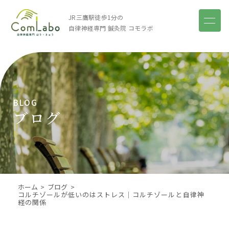
JR三鷹駅徒歩1分の
自律神経専門 鍼灸院
コモラボ
BLOG
ブログ
ホーム
ブログ
コルチゾールが低いのはストレス｜コルチゾールと自律神
経の関係