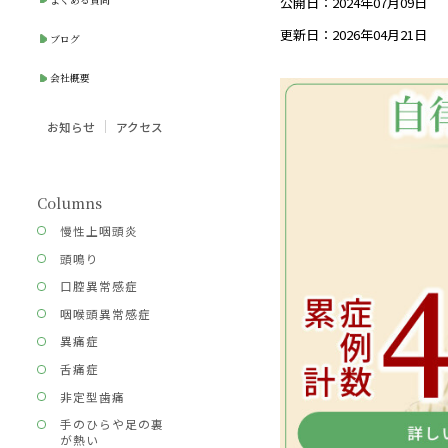
公開日：2024年07月09日
更新日：2026年04月21日
ブログ
会社概要
お知らせ
アクセス
Columns
慢性上咽頭炎
頭鳴り
口腔異常感症
咽喉頭異常感症
異痛症
舌痛症
非定型歯痛
手のひらや足の裏
が熱い