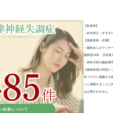
【監修者】
・鈴木貴之（すずき
【国家資格・所属】
・鍼灸あんまマッサ
療家歴14年、日本東
・神奈川県の鍼灸整骨
【施術経過の同意に
本ブログに掲載する
トに掲載することに
は公開されません。