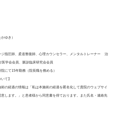
たかゆき）
ージ指圧師、柔道整復師、心理カウンセラー、メンタルトレーナー  治
方医学会会員、脈診臨床研究会会員
院にて15年勤務（院長職を務める）
ついて】
施術の経過の情報は「私は本施術の経過を匿名化して貴院のウェブサイ
同意します。」と患者様から同意書を得ております。また氏名・連絡先