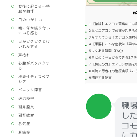
食後に起こる不整
脈や動悸
目
口の中が甘い
1 【結論】エアコン頭痛の主
喉に何か張り付い
2 なぜエアコンで頭痛が起きる
ている感じ
3 今すぐできる！エアコン頭痛
目がピクピクとけ
4 【重要】こんな症状は「早め
いれんする
5 よくある質問（FAQ）
声枯れ
6 まとめ：今日からできる3ス
心臓がバクバクす
7 【鍼灸の力】エアコン頭痛
る
8 当院で患者様の治療実績はこ
機能性ディスペプ
9 関連する記事
シア
パニック障害
適応障害
副鼻腔炎
副腎疲労
呑気症
耳痛症