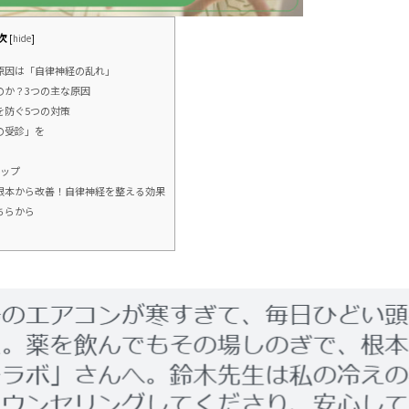
次
[
hide
]
な原因は「自律神経の乱れ」
のか？3つの主な原因
を防ぐ5つの対策
の受診」を
テップ
を根本から改善！自律神経を整える効果
ちらから